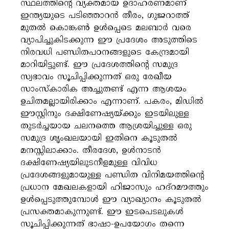
സ്ഥലത്തിന്റെ വ്യക്തമായ ഉദാഹരണമാണ്
ഇന്ത്യയുടെ പടിഞ്ഞാറൻ തീരം, ഗുജറാത്ത്
മുതൽ കൊങ്കൺ ഉൾപ്പെടെ മലബാർ വരെ
വ്യാപിച്ചുകിടക്കുന്ന ഈ പ്രദേശം അടുത്തിടെ
നിരവധി പണ്ഡിതപഠനങ്ങളുടെ കേന്ദ്രമായി
മാറിയിട്ടുണ്ട്. ഈ പ്രദേശത്തിന്റെ സമുദ്ര
സ്വഭാവം സൂചിപ്പിക്കുന്നത് ഒരു രേഖീയ
സാംസ്കാരിക അച്ചുതണ്ട് എന്ന ആശയം
ഉചിതമല്ലായിരിക്കാം എന്നാണ്. പകരം, മിഡിൽ
ഈസ്റ്റിനും ദക്ഷിണേഷ്യയ്ക്കും ഇടയിലുള്ള
തുടർച്ചയായ ചലനത്തെ ആശ്രയിച്ചുള്ള ഒരു
സമുദ്ര ശൃംഖലയായി ഇതിനെ കൂടുതൽ
മനസ്സിലാക്കാം. തീരദേശ, ഉൾനാടൻ
ദക്ഷിണേഷ്യയിലുടനീളമുള്ള വിവിധ
പ്രദേശങ്ങളുമായുള്ള പണ്ഡിത വിനിമയത്തിന്റെ
പ്രധാന മേഖലകളായി ഹിജാസും ഹദ്റമൗത്തും
ഉൾപ്പെടുത്തുമ്പോൾ ഈ വ്യാഖ്യാനം കൂടുതൽ
പ്രസക്തമാകുന്നുണ്ട്. ഈ ഇടപെടലുകൾ
സൂചിപ്പിക്കുന്നത് ഭാഷാ-ഉപയോഗം തന്നെ