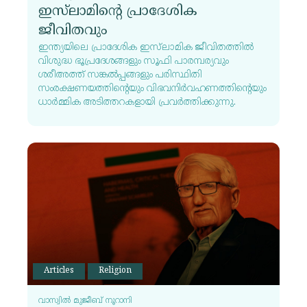
ഇസ്‌ലാമിന്റെ പ്രാദേശിക
ജീവിതവും
ഇന്ത്യയിലെ പ്രാദേശിക ഇസ്‌ലാമിക ജീവിതത്തിൽ
വിശുദ്ധ ഭൂപ്രദേശങ്ങളും സൂഫി പാരമ്പര്യവും
ശരീഅത്ത് സങ്കൽപ്പങ്ങളും പരിസ്ഥിതി
സംരക്ഷണയത്തിന്റെയും വിഭവനിർവഹണത്തിന്റെയും
ധാർമ്മിക അടിത്തറകളായി പ്രവർത്തിക്കുന്നു.
Articles
Religion
വാസ്വിൽ മുജീബ് നൂറാനി