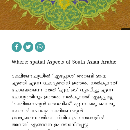
»
Qur'anic Studies
»
Tafsir Literature
»
Modernism
»
Art
»
Travellings
»
Ibnu Arabi
»
Islam
»
Malayalam
»
Muslim
Where; spatial Aspects of South Asian Arabic
»
Basheer
ദക്ഷിണേഷ്യയിൽ ‘എപ്പോൾ’ അറബി ഭാഷ
Podcasts
എത്തി എന്ന ചോദ്യത്തിന് ഉത്തരം നൽകുന്നത്
»
Author Talk
പോലെതന്നെ അത് ‘എവിടെ’ വ്യാപിച്ചു എന്ന
»
Concise Intros
ചോദ്യത്തിനും ഉത്തരം നൽകുന്നത് എളുപ്പമല്ല.
"ദക്ഷിണേഷ്യൻ അറബിക്" എന്ന ഒരു പൊതു
HOME
ARTICLES
PODCASTS
FICTIONS
ലേബൽ പോലും ദക്ഷിണേഷ്യൻ
ഉപഭൂഖണ്ഡത്തിലെ വിവിധ പ്രദേശങ്ങളിൽ
KATIB ARABIC
ABOUT
അറബി എങ്ങനെ ഉപയോഗിപ്പെട്ടു