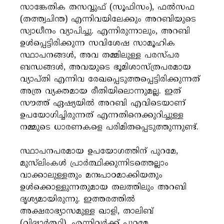
സാങ്കേതിക തസവ്വുഫ് (സൂഫിസം), ഫൽസഫ
(തത്ത്വചിന്ത) എന്നിവയിലേക്കും അറബിയുടെ
സ്വാധീനം വ്യാപിച്ചു. എന്നിരുന്നാലും, അറബി
ഉൾപ്പെട്ടിരിക്കുന്ന സവിശേഷ സാമൂഹിക
സ്ഥാപനങ്ങൾ, അവ തമ്മിലുള്ള പരസ്പര
ബന്ധങ്ങൾ, അവയുടെ ഭൂമിശാസ്ത്രപരമായ
വ്യാപ്തി എന്നിവ രേഖപ്പെടുത്തപ്പെട്ടിരിക്കുന്നത്
അത്ര വ്യക്തമായ രീതിയിലൊന്നുമല്ല. ഇത്
സൗത്ത് ഏഷ്യയിൽ അറബി എവിടെയാണ്
ഉപയോഗിച്ചിരുന്നത് എന്നതിനെക്കുറിച്ചുള്ള
നമ്മുടെ ധാരണകളെ പരിമിതപ്പെടുത്തുന്നുണ്ട്.
സ്ഥാപനപരമായ ഉപയോഗത്തിന് പുറമേ,
മുസ്‌ലിംകൾ പ്രാർത്ഥിക്കുന്നിടത്തെല്ലാം
വാക്കാലുള്ളതും മനഃപാഠമാക്കിയതും
ഉൾക്കൊള്ളുന്നതുമായ തലത്തിലും അറബി
ദൃശ്യമായിരുന്നു. ഇത്തരത്തിൽ
അക്ഷരാഭ്യാസമുള്ള ഖാളി, താലിബ്
(വിദ്യാർത്ഥി), എന്നിവർക്ക് പുറമേ