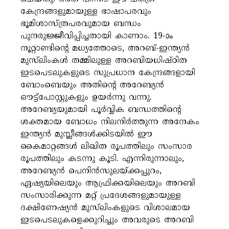
കേന്ദ്രങ്ങളുമായുള്ള ഭാഷാപരവും
ഭൂമിശാസ്ത്രപരവുമായ ബന്ധം
പുനരുജ്ജീവിപ്പിച്ചതായി കാണാം. 19-ാം
നൂറ്റാണ്ടിൻ്റെ മധ്യത്തോടെ, അറബ്-ഇന്ത്യൻ
മുസ്‌ലിംകൾ തമ്മിലുള്ള അറബിയധിഷ്‌ഠിത
ഇടപെടലുകളുടെ സുപ്രധാന കേന്ദ്രങ്ങളായി
ബോംബെയും അതിൻ്റെ അറേബ്യൻ
ഔട്ട്‌പോസ്റ്റുകളും ഉയർന്നു വന്നു.
അറേബ്യയുമായി പൂർവ്വിക ബന്ധത്തിൻ്റെ
ശക്തമായ ബോധം നിലനിർത്തുന്ന അനേകം
ഇന്ത്യൻ മുസ്ലീങ്ങൾക്കിടയിൽ ഈ
കൈമാറ്റങ്ങൾ ലിഖിത രൂപത്തിലും സംസാര
രൂപത്തിലും കടന്നു കൂടി. എന്നിരുന്നാലും,
അറേബ്യൻ പെനിൻസുലയ്‌ക്കപ്പുറം,
ഏഷ്യയിലെയും ആഫ്രിക്കയിലെയും അറബി
സംസാരിക്കുന്ന മറ്റ് പ്രദേശങ്ങളുമായുള്ള
ദക്ഷിണേഷ്യൻ മുസ്‌ലിംകളുടെ വിശാലമായ
ഇടപെടലുകളെക്കുറിച്ചും അവരുടെ അറബി