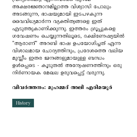
അക്ഷരജ്ഞാനമില്ലാത്ത വിശ്വാസി പോലും
അടങ്ങുന്ന, ഭാഷയുമായി ഇടപഴകുന്ന
വൈവിധ്യമാർന്ന വ്യക്തിത്വങ്ങളെ ഇത്
എടുത്തുകാണിക്കുന്നു. ഇത്തരം ഗ്രൂപ്പുകളെ
ഗവേഷണം ചെയ്യുന്നതിലൂടെ, ദക്ഷിണേഷ്യയിൽ
"ആരാണ്" അറബി ഭാഷ ഉപയോഗിച്ചത് എന്ന
വിശാലമായ ചോദ്യത്തിനും, പ്രദേശത്തെ വലിയ
മുസ്ലീം ഇതര ജനങ്ങളുമായുള്ള ബന്ധം
ഉൾപ്പെടെ - കൂടുതൽ അന്വേഷണത്തിനും ഒരു
നിർണായക മേഖല ഉരുവപ്പെട്ട് വരുന്നു.
വിവർത്തനം: മുഹമ്മദ് അലി എരിമയൂർ
History