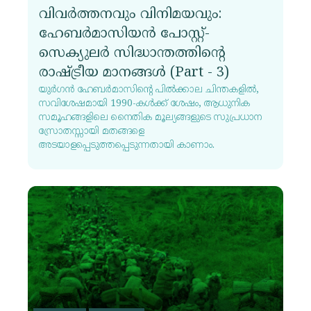
വിവർത്തനവും വിനിമയവും:
ഹേബർമാസിയൻ പോസ്റ്റ്-
സെക്യുലർ സിദ്ധാന്തത്തിന്റെ
രാഷ്ട്രീയ മാനങ്ങൾ (Part - 3)
യുർഗൻ ഹേബർമാസിന്റെ പിൽക്കാല ചിന്തകളിൽ,
സവിശേഷമായി 1990-കൾക്ക് ശേഷം, ആധുനിക
സമൂഹങ്ങളിലെ നൈതിക മൂല്യങ്ങളുടെ സുപ്രധാന
സ്രോതസ്സായി മതങ്ങളെ
അടയാളപ്പെടുത്തപ്പെടുന്നതായി കാണാം.