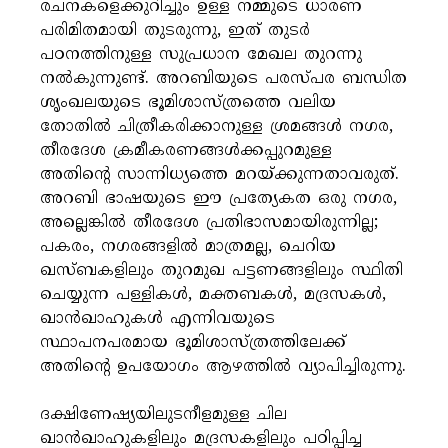
രചനകളെക്കുറിച്ചും ഉള്ള നമ്മുടെ ധാരണ
പരിമിതമായി തുടരുന്നു, ഇത് തുടർ
പഠനത്തിനുള്ള സുപ്രധാന മേഖല തുറന്നു
നൽകുന്നുണ്ട്. അറബിയുടെ പരസ്പര ബന്ധിത
ശൃംഖലയുടെ ഭൂമിശാസ്ത്രത്തെ വലിയ
തോതിൽ ചിത്രീകരിക്കാനുള്ള ശ്രമങ്ങൾ നഗര,
തീരദേശ ക്രമീകരണങ്ങൾക്കപ്പുറമുള്ള
അതിൻ്റെ സാന്നിധ്യത്തെ മറയ്ക്കുന്നതാവരുത്.
അറബി ഭാഷയുടെ ഈ പ്രത്യേകത ഒരു നഗര,
അല്ലെങ്കിൽ തീരദേശ പ്രതിഭാസമായിരുന്നില്ല;
പകരം, നഗരങ്ങളിൽ മാത്രമല്ല, ചെറിയ
ഖസ്ബകളിലും തുറമുഖ പട്ടണങ്ങളിലും സ്ഥിതി
ചെയ്യുന്ന പള്ളികൾ, മക്തബകൾ, മദ്രസകൾ,
ഖാൻഖാഹുകൾ എന്നിവയുടെ
സ്ഥാപനപരമായ ഭൂമിശാസ്ത്രത്തിലേക്ക്
അതിൻ്റെ ഉപയോഗം ആഴത്തിൽ വ്യാപിച്ചിരുന്നു.
ദക്ഷിണേഷ്യയിലുടനീളമുള്ള ചില
ഖാൻഖാഹുകളിലും മദ്രസകളിലും പഠിപ്പിച്ച