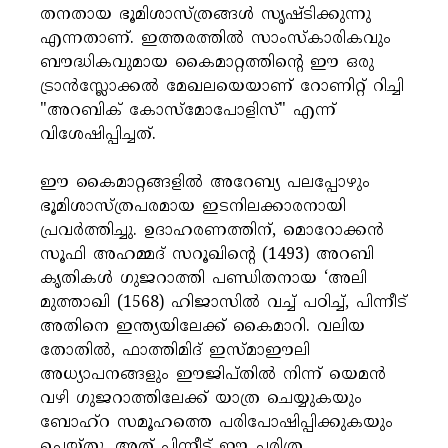
തനതായ ഭൂമിശാസ്ത്രങ്ങൾ സൃഷ്ടിക്കുന്നു
എന്നതാണ്. ഇത്തരത്തിൽ സാംസ്കാരികവും
ബൗദ്ധികവുമായ കൈമാറ്റത്തിൻ്റെ ഈ ഒരു
ട്രാൻസ്ലോക്കൽ മേഖലയെയാണ് റോണിറ്റ് റിച്ചി
"അറബിക് കോസ്മോപോളിസ്" എന്ന്
വിശേഷിപ്പിച്ചത്.
ഈ കൈമാറ്റങ്ങളിൽ അറേബ്യ പലപ്പോഴും
ഭൂമിശാസ്ത്രപരമായ ഇടനിലക്കാരനായി
പ്രവർത്തിച്ചു. ഉദാഹരണത്തിന്, മൊറോക്കൻ
സൂഫി അഹമ്മദ് സറൂഖിൻ്റെ (1493) അറബി
കൃതികൾ ഗുജറാത്തി പണ്ഡിതനായ ‘അലി
മുത്താഖി (1568) ഹിജാസിൽ വച്ച് പഠിച്ച്, പിന്നീട്
അതിനെ ഇന്ത്യയിലേക്ക് കൈമാറി. വലിയ
തോതിൽ, ഫാത്തിമിദ് ഇസ്മാഈലി
അധ്യാപനങ്ങളും ഈജിപ്തിൽ നിന്ന് യെമൻ
വഴി ഗുജറാത്തിലേക്ക് യാത്ര ചെയ്യുകയും
ബോഹ്‌റ സമൂഹത്തെ പരിപോഷിപ്പിക്കുകയും
ചെയ്തു. അത് പിന്നീട് ഈ ചരിത്ര