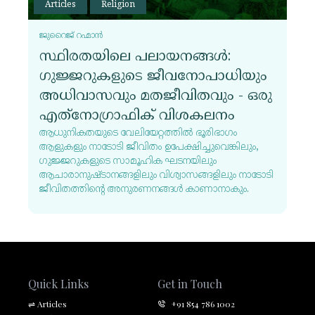
Articles
Religion
ജുറൈജ് റഹ്മാൻ
സ്ഥിരതയിലെ പലായനങ്ങൾ:
ഗുജ്ജറുകളുടെ ജീവനോപാധിയും
അധിവാസവും മതജീവിതവും - ഒരു
എത്‌നോഗ്രാഫിക് വിശകലനം
ആധുനികതയുടെ വേലിയേറ്റത്തിൽ ഭൂരിഭാഗം
ആളുകളും നാടോടി ജീവിതം ഉപേക്ഷിച്ചുവെങ്കിലും,
ഗുജ്ജറുകളുടെ സാമൂഹിക ഘടനയിലും
ആചാരാനുഷ്ടാനങ്ങളിലും വിശ്വാസങ്ങളിലും നാടോടി
ജീവിതത്തിന്റെ അനുരണനങ്ങൾ കാണാനാകും.
Quick Links
Get in Touch
⇌
Articles
+91 854 786 1002