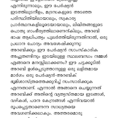
എന്നിരുന്നാലും, ഈ പേർഷ്യൻ
ഇടത്തിലുടനീളം, മദ്രസകളുടെ അടഞ്ഞ
പരിസ്ഥിതിയിലായാലും, സ്വകാര്യ
പ്രാർത്ഥനകളിലൂടെയായാലും, ലിഖിതങ്ങളുടെ
പൊതു ഗാംഭീര്യത്തിലാണെന്കിലും, അറബി
ഭാഷ ആധിപത്യം പുലർത്തിയിരുന്നതിനാൽ, ഒരു
പ്രധാന ചോദ്യം അവശേഷിക്കുന്നു:
അറബിക്കും ഈ പേർഷ്യൻ സാംസ്കാരിക
അച്ചുതണ്ടിനും ഇടയിലുള്ള സ്ഥലബന്ധം നമ്മൾ
എങ്ങനെ മനസ്സിലാക്കണം? ഈ ചട്ടക്കൂടിൽ
അറബി ഉൾപ്പെടുത്താനുള്ള ഒരു ലളിതമായ
മാർഗം ഒരു പേർഷ്യൻ-അറബിക്
ഭൂമിശാസ്ത്രത്തെക്കുറിച്ച് സംസാരിക്കുക
എന്നതാണ്. എന്നാൽ അങ്ങനെ ചെയ്യുന്നത്
അറബിക്ക് അതിന്റെ വ്യത്യസ്തമായ ഇടങ്ങൾ,
വഴികൾ, പഠന കേന്ദ്രങ്ങൾ എന്നിവയാൽ
രൂപപ്പെട്ടതാണെന്ന സാധ്യതയെ
അവഗണിക്കലാകും. അത്തരമൊരു